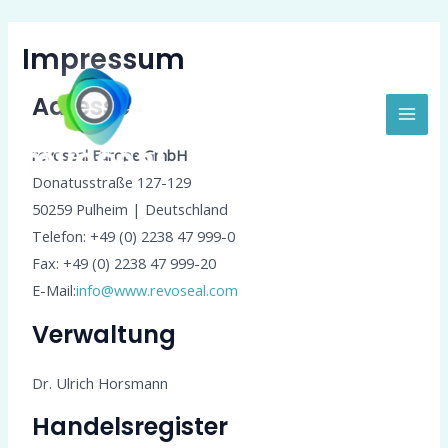
Zum
Hau
Inhalt
Impressum
springen
Adresse
revoseal Europe GmbH
Donatusstraße 127-129
50259 Pulheim | Deutschland
Telefon: +49 (0) 2238 47 999-0
Fax: +49 (0) 2238 47 999-20
E-Mail:
info@www.revoseal.com
Verwaltung
Dr. Ulrich Horsmann
Handelsregister